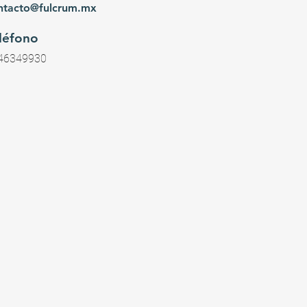
ntacto@fulcrum.mx
léfono
46349930