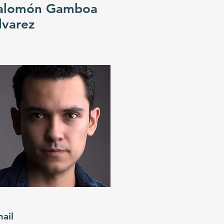
alomón Gamboa
lvarez
ail